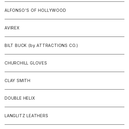
SOX
GLOVES
ALFONSO'S OF HOLLYWOOD
BELT
AVIREX
BAG/WALLET/CASE
BILT BUCK (by ATTRACTIONS CO.)
PATCH/STICKER
CHURCHILL GLOVES
HEAD WEAR
CLAY SMITH
KEY HOB/PIN/ETC
DOUBLE HELIX
LANGLITZ LEATHERS