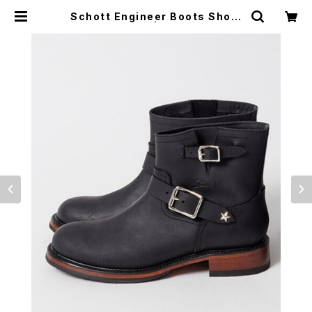
Schott Engineer Boots Short
Hight | 舶来堂