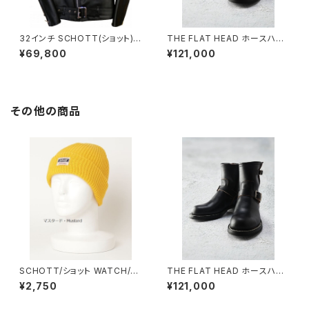
32インチ SCHOTT(ショット)ワ
THE FLAT HEAD ホースハイ
ンスター613RD当店別注DOU
ド エンジニアブーツ FN-FB-0
¥69,800
¥121,000
BLE RIDERS ダブルライダース
01 HORSE HIDE ENGINEER
アメリカ製
BOOTS
その他の商品
SCHOTT/ショット WATCH/BE
THE FLAT HEAD ホースハイ
ANIE/KNIT CAP ウォッチ・ビー
ド エンジニアブーツ FN-FB-0
¥2,750
¥121,000
ニー・ニット キャップ・帽子
01 HORSE HIDE ENGINEER
BOOTS