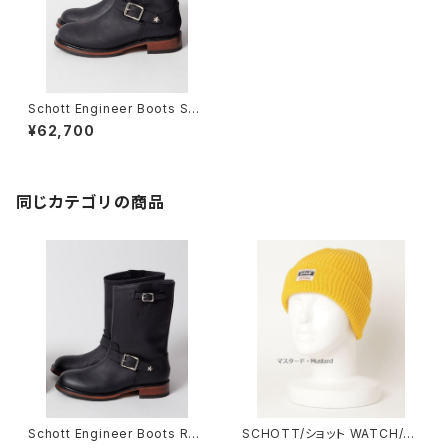
Schott Engineer Boots Sho
rt Hight
¥62,700
同じカテゴリの商品
Schott Engineer Boots Reg
SCHOTT/ショット WATCH/BE