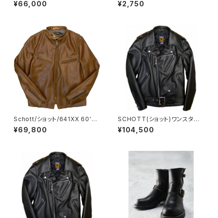
ular Hight
ANIE/KNIT CAP ウォッチ・ビー
¥66,000
¥2,750
ニー・ニット キャップ・帽子
Schott/ショット/641XX 60'S
SCHOTT(ショット)ワンスター6
STAND RIDERS/別注MALT B
13RD当店別注DOUBLE RIDE
¥69,800
¥104,500
ROWN ブラウン ライダース レ
RS ダブルライダース アメリカ製
ザージャケット