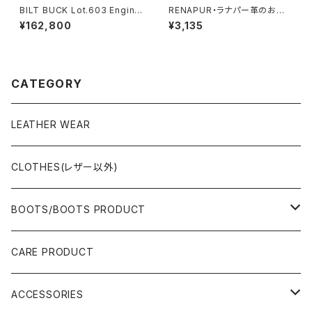
BILT BUCK Lot.603 Engine
RENAPUR・ラナパー革のお手
er Boots The Pioneer / Gui
入れキット・セット
¥162,800
¥3,135
di Horsebutt / Black Buckl
e
CATEGORY
LEATHER WEAR
CLOTHES(レザー以外)
BOOTS/BOOTS PRODUCT
BOOTS
CARE PRODUCT
ACCESSORIES
ACCESSORIES